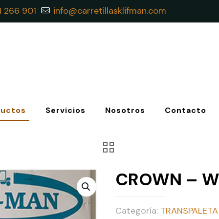
1 266 901
info@carretillasklifman.com
ductos
Servicios
Nosotros
Contacto
CROWN – WT
Categoría:
TRANSPALETA