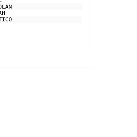


LAN

H

TICO