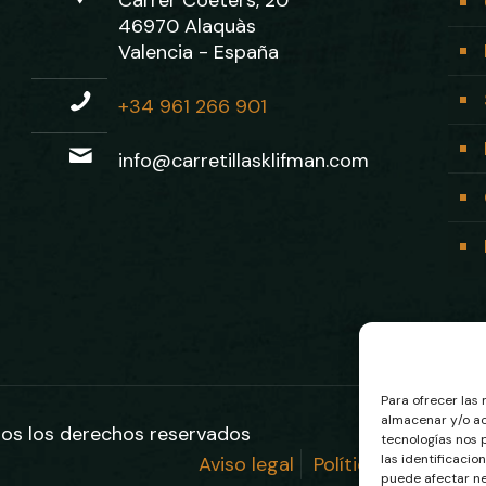
46970 Alaquàs
Valencia - España
+34 961 266 901
info@carretillasklifman.com
Para ofrecer las
almacenar y/o ac
dos los derechos reservados
tecnologías nos
las identificacio
Aviso legal
Política de privaci
puede afectar ne